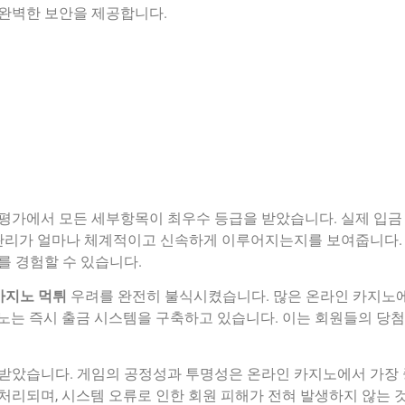
 완벽한 보안을 제공합니다.
 평가에서 모든 세부항목이 최우수 등급을 받았습니다. 실제 입
금 관리가 얼마나 체계적이고 신속하게 이루어지는지를 보여줍니다
를 경험할 수 있습니다.
카지노 먹튀
우려를 완전히 불식시켰습니다. 많은 온라인 카지노에
지노는 즉시 출금 시스템을 구축하고 있습니다. 이는 회원들의 당첨
 받았습니다. 게임의 공정성과 투명성은 온라인 카지노에서 가장 
 처리되며, 시스템 오류로 인한 회원 피해가 전혀 발생하지 않는