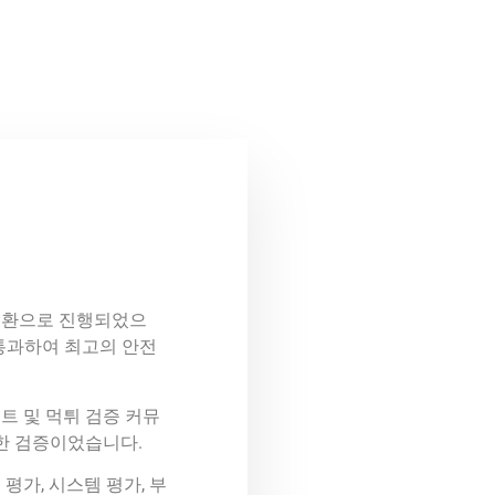
 일환으로 진행되었으
 통과하여 최고의 안전
트 및 먹튀 검증 커뮤
한 검증이었습니다.
가, 시스템 평가, 부