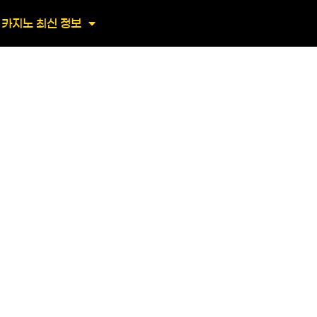
 카지노 최신 정보