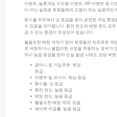
이벤트, 슬롯게임 수익왕 이벤트, VIP 이벤트 등
이 아닌 실제로 회원들에게 도움이 되는 실용적인 
환수율 부문에서 상 등급을 받아 공정한 게임 환경
수 있음을 의미합니다. 환전 한도와 베팅 한도 모두
길 수 있는 환경이 조성되어 있습니다.
불필요한 베팅 제재가 없어 회원들의 자유로운 게
로 제한하거나 불합리한 규정을 적용하는 경우가 있
역시 높음 등급을 받아 손실 발생 시에도 상당 부분
꽁머니 및 가입쿠폰: 최상
등급
이벤트 및 보너스: 최상 등급
환수율: 상 등급
환전 한도: 높음 등급
베팅 한도: 높음 등급
불필요한 베팅 제재: 없음
페이백 지급률: 높음 등급