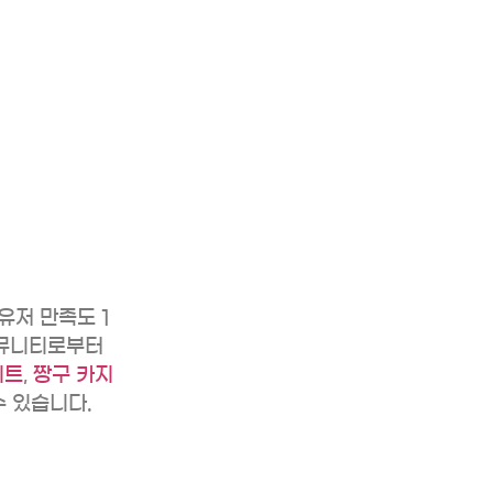
유저 만족도 1
커뮤니티로부터
이트
,
짱구 카지
 있습니다.