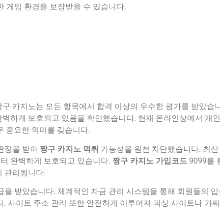
한 게임 환경을 보장받을 수 있습니다.
짱구 카지노는 모든 항목에서 합격 이상의 우수한 평가를 받았습니
완벽하게 보호되고 있음을 확인했습니다. 현재 온라인상에서 개인
우 중요한 의미를 갖습니다.
 판정을 받아
짱구 카지노 먹튀
가능성을 원천 차단했습니다. 최신
터 완벽하게 보호되고 있습니다.
짱구 카지노 가입코드
9099를
게 관리됩니다.
급을 받았습니다. 체계적인 자금 관리 시스템을 통해 회원들의 
다. 사이트 주소 관리 또한 안전하게 이루어져 피싱 사이트나 가짜