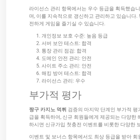
라이선스 관리 항목에서는 우수 등급을 획득했습니다. MGA
며, 이를 지속적으로 갱신하고 관리하고 있습니다.
전하게 게임을 즐기실 수 있습니다.
개인정보 보호 수준: 높음 등급
서버 보안 테스트: 합격
통장 관리 점검: 합격
도메인 안전 관리: 안전
사이트 주소 관리: 안전
해킹 방어 테스트: 합격
라이선스 관리: 우수
부가적 평가
짱구 카지노 먹튀
검증의 마지막 단계인 부가적 평가
급을 획득하여, 신규 회원들에게 제공되는 다양한
하시면 신규가입 첫충전 이벤트를 비롯한 다양한 보
이벤트 및 보너스 항목에서도 최상 등급을 받아 