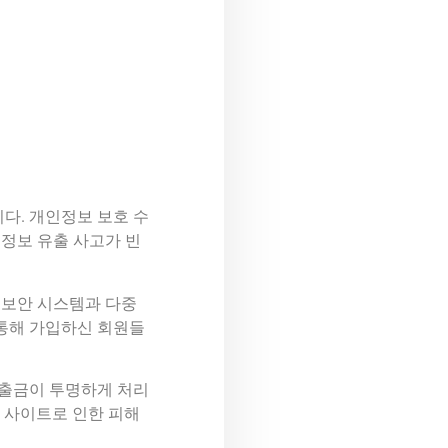
다. 개인정보 보호 수
정보 유출 사고가 빈
 보안 시스템과 다중
 통해 가입하신 회원들
입출금이 투명하게 처리
 사이트로 인한 피해