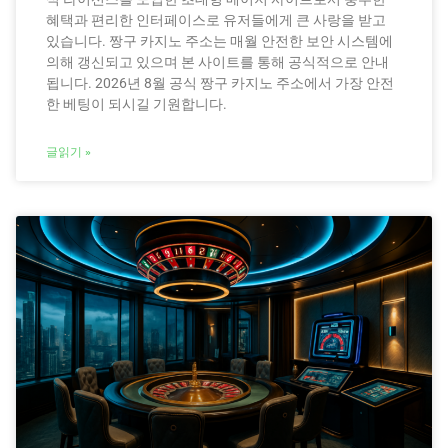
혜택과 편리한 인터페이스로 유저들에게 큰 사랑을 받고
있습니다. 짱구 카지노 주소는 매월 안전한 보안 시스템에
의해 갱신되고 있으며 본 사이트를 통해 공식적으로 안내
됩니다. 2026년 8월 공식 짱구 카지노 주소에서 가장 안전
한 베팅이 되시길 기원합니다.
글읽기 »