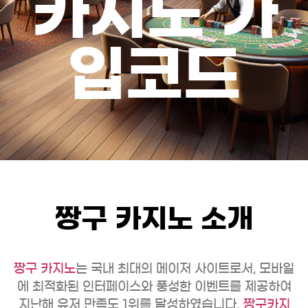
카지노 가
입코드
짱구 카지노 소개​
짱구 카지노
는 국내 최대의 메이저 사이트로서, 모바일
에 최적화된 인터페이스와 풍성한 이벤트를 제공하여
지난해 유저 만족도 1위를 달성하였습니다.
짱구카지