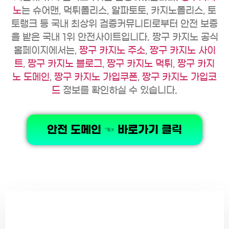
노
는 슈어맨, 먹튀폴리스, 알파토토, 카지노폴리스, 토
토랭크 등 국내 최상위 검증커뮤니티로부터 안전 보증
을 받은 국내 1위 안전사이트입니다. 짱구 카지노 공식
홈페이지에서는,
짱구 카지노 주소
,
짱구 카지노 사이
트
,
짱구 카지노 블로그
,
짱구 카지노 먹튀
,
짱구 카지
노 도메인
,
짱구 카지노 가입쿠폰
,
짱구 카지노 가입코
드
정보를 확인하실 수 있습니다.
안전 도메인 ☜ 바로가기 클릭