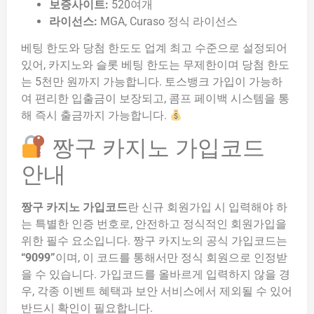
보증사이트:
520여개
라이선스:
MGA, Curaso 정식 라이선스
베팅 한도와 당첨 한도도 업계 최고 수준으로 설정되어
있어, 카지노와 슬롯 베팅 한도는 무제한이며 당첨 한도
는 5천만 원까지 가능합니다. 토스뱅크 가입이 가능하
여 편리한 입출금이 보장되고, 콤프 페이백 시스템을 통
해 즉시 출금까지 가능합니다.
짱구 카지노 가입코드
안내
짱구 카지노 가입코드
란 신규 회원가입 시 입력해야 하
는 특별한 인증 번호로, 안전하고 정식적인 회원가입을
위한 필수 요소입니다. 짱구 카지노의 공식 가입코드는
“9099”
이며, 이 코드를 통해서만 정식 회원으로 인정받
을 수 있습니다. 가입코드를 올바르게 입력하지 않을 경
우, 각종 이벤트 혜택과 보안 서비스에서 제외될 수 있어
반드시 확인이 필요합니다.