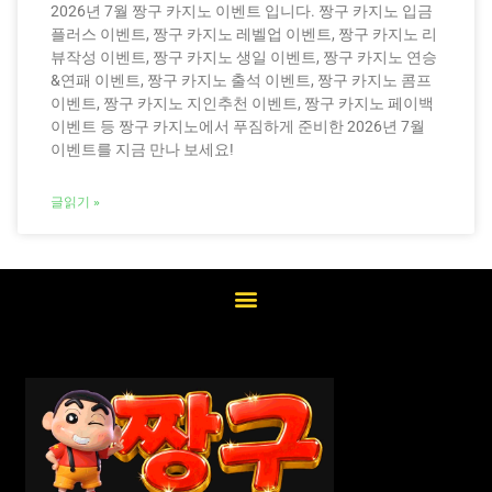
2026년 7월 짱구 카지노 이벤트 입니다. 짱구 카지노 입금
플러스 이벤트, 짱구 카지노 레벨업 이벤트, 짱구 카지노 리
뷰작성 이벤트, 짱구 카지노 생일 이벤트, 짱구 카지노 연승
&연패 이벤트, 짱구 카지노 출석 이벤트, 짱구 카지노 콤프
이벤트, 짱구 카지노 지인추천 이벤트, 짱구 카지노 페이백
이벤트 등 짱구 카지노에서 푸짐하게 준비한 2026년 7월
이벤트를 지금 만나 보세요!
글읽기 »