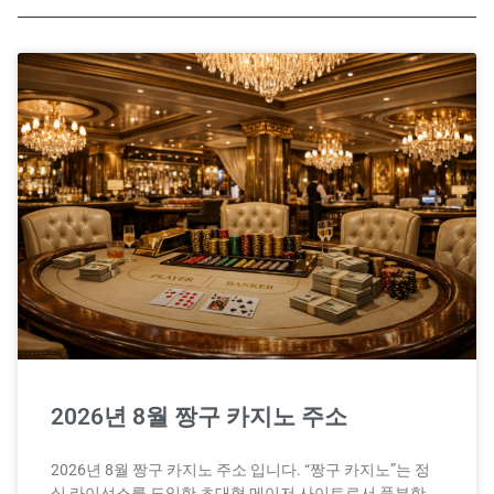
2026년 8월 짱구 카지노 주소
2026년 8월 짱구 카지노 주소 입니다. “짱구 카지노”는 정
식 라이선스를 도입한 초대형 메이저 사이트로서 풍부한