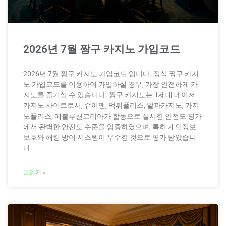
2026년 7월 짱구 카지노 가입코드
2026년 7월 짱구 카지노 가입코드 입니다. 정식 짱구 카지
노 가입코드를 이용하여 가입하실 경우, 가장 안전하게 카
지노를 즐기실 수 있습니다. 짱구 카지노는 1세대 메이저
카지노 사이트로서, 슈어맨, 먹튀폴리스, 알파카지노, 카지
노폴리스, 에볼루션코리아가 합동으로 실시한 안전도 평가
에서 완벽한 안전도 수준을 입증하였으며, 특히 개인정보
보호와 해킹 방어 시스템이 우수한 것으로 평가 받았습니
다.
글읽기 »