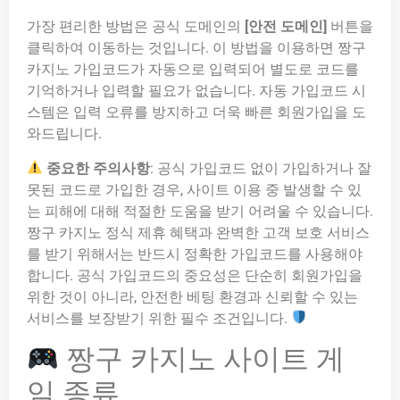
가장 편리한 방법은 공식 도메인의
[안전 도메인]
버튼을
클릭하여 이동하는 것입니다. 이 방법을 이용하면 짱구
카지노 가입코드가 자동으로 입력되어 별도로 코드를
기억하거나 입력할 필요가 없습니다. 자동 가입코드 시
스템은 입력 오류를 방지하고 더욱 빠른 회원가입을 도
와드립니다.
중요한 주의사항
: 공식 가입코드 없이 가입하거나 잘
못된 코드로 가입한 경우, 사이트 이용 중 발생할 수 있
는 피해에 대해 적절한 도움을 받기 어려울 수 있습니다.
짱구 카지노 정식 제휴 혜택과 완벽한 고객 보호 서비스
를 받기 위해서는 반드시 정확한 가입코드를 사용해야
합니다. 공식 가입코드의 중요성은 단순히 회원가입을
위한 것이 아니라, 안전한 베팅 환경과 신뢰할 수 있는
서비스를 보장받기 위한 필수 조건입니다.
짱구 카지노 사이트 게
임 종류