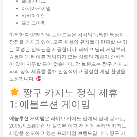
플레이테크
아시아게이밍
비비아이엔
프라그마틱
이러한 다양한 게임 브랜드들은 각각의 독특한 특성과
장점을 가지고 있어, 모든 취향의 유저들이 만족할 수 있
는 폭넓은 선택권을 제공합니다. 라이브 딜러 게임부터
슬롯머신, 테이블 게임까지 모든 장르의 게임이 준비되
어 있어 지루할 틈이 없습니다. 각 브랜드는 짱구 카지노
와의 정식 제휴를 통해 안정적이고 공정한 게임 환경을
보장합니다.
짱구 카지노 정식 제휴
1: 에볼루션 게이밍
에볼루션 게이밍
은 라이브 카지노 업계의 절대 강자로,
2006년 스웨덴에서 설립된 이후 전 세계 온라인 카지노
시장을 선도하고 있는 프리미엄 브랜드입니다. 짱구 카