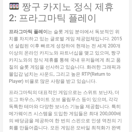
짱구 카지노 정식 제휴
2: 프라그마틱 플레이
프라그마틱 플레이
는 슬롯 게임 분야에서 독보적인 위
치를 차지하고 있는 글로벌 게임 제공업체입니다. 2015
년 설립된 이후 빠르게 성장하여 현재는 전 세계 200개
이상의 온라인 카지노와 파트너십을 맺고 있으며, 짱구
카지노와의 정식 제휴를 통해 국내 유저들에게 최고 품
질의 슬롯 게임을 선사하고 있습니다. 화려한 그래픽과
몰입감 넘치는 사운드, 그리고 높은 RTP(Return to
Player) 비율로 많은 사랑을 받고 있습니다.
프라그마틱의 대표적인 게임으로는 스위트 보난자, 더
도그 하우스, 게이트 오브 올림푸스 등이 있으며, 각각
독특한 테마와 다양한 보너스 기능을 제공합니다. 특히
메가웨이즈 시스템을 도입한 게임들은 최대 200,000배
의 배당금을 제공하여 한 번의 스핀으로 인생 역전의 기
회를 만들어줍니다. 모든 게임은 모바일 최적화가 완벽