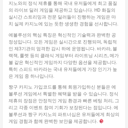
지노와의 정식 제휴를 통해 국내 유저들에게 최고 품질
의 라이브 딜러 게임을 제공하고 있습니다. HD 화질의
실시간 스트리밍과 전문 딜러들이 진행하는 게임은 마
치 실제 카지노에 있는 듯한 생생한 경험을 선사합니다.
에볼루션의 핵심 특징은 혁신적인 기술력과 완벽한 공
정성입니다. 모든 게임은 실시간으로 진행되며, 독립적
인 제3기관의 엄격한 감시 하에 운영됩니다. 바카라, 블
랙잭, 룰렛 등의 클래식 게임부터 라이트닝 시리즈, 메가
볼 같은 혁신적인 게임까지 다양한 옵션을 제공합니다.
특히 스피드 바카라는 국내 유저들에게 가장 인기가 높
은 게임 중 하나입니다.
짱구 카지노 가입코드를 통해 회원가입하신 분들은 에
볼루션 게임에서 특별한 혜택을 받을 수 있습니다. 정식
제휴의 장점은 안정적인 게임 환경과 빠른 베팅 처리, 그
리고 각종 이벤트 참여 기회가 보장된다는 점입니다. 에
볼루션과 짱구 카지노의 파트너십은 유저들에게 최상의
게임 경험과 함께 완벽한 보안을 제공합니다.