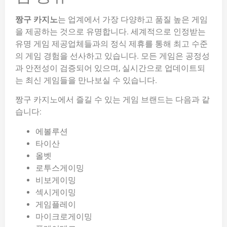
짱구 카지노
는 업계에서 가장 다양하고 품질 높은 게임
을 제공하는 것으로 유명합니다. 세계적으로 인정받는
유명 게임 제공업체들과의 정식 제휴를 통해 최고 수준
의 게임 경험을 선사하고 있습니다. 모든 게임은 공정성
과 안전성이 검증되어 있으며, 실시간으로 업데이트되
는 최신 게임들을 만나보실 수 있습니다.
짱구 카지노에서 즐길 수 있는 게임 브랜드는 다음과 같
습니다:
에볼루션
타이산
올벳
로투스게이밍
비보게이밍
섹시게이밍
게임플레이
마이크로게이밍