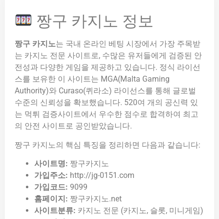
짱구 카지노 정보
짱구 카지노
는 국내 온라인 베팅 시장에서 가장 주목받
는 카지노 전문 사이트로, 수많은 유저들에게 검증된 안
전성과 다양한 게임을 제공하고 있습니다. 정식 라이선
스를 보유한 이 사이트는 MGA(Malta Gaming
Authority)와 Curaso(퀴라소) 라이선스를 통해 글로벌
수준의 신뢰성을 확보했습니다. 520여 개의 공신력 있
는 먹튀 검증사이트에서 우수한 점수로 합격하여 최고
의 안전 사이트로 공인받았습니다.
짱구 카지노의 핵심 특징을 정리하면 다음과 같습니다:
사이트명:
짱구카지노
가입주소:
http://jg-0151.com
가입코드:
9099
홈페이지:
짱구카지노.net
사이트분류:
카지노 전문 (카지노, 슬롯, 미니게임)