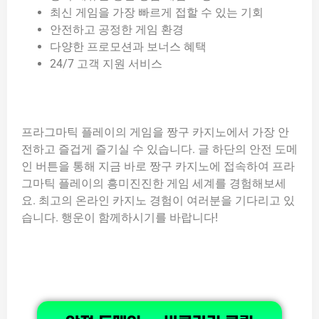
최신 게임을 가장 빠르게 접할 수 있는 기회
안전하고 공정한 게임 환경
다양한 프로모션과 보너스 혜택
24/7 고객 지원 서비스
프라그마틱 플레이의 게임을 짱구 카지노에서 가장 안
전하고 즐겁게 즐기실 수 있습니다. 글 하단의 안전 도메
인 버튼을 통해 지금 바로 짱구 카지노에 접속하여 프라
그마틱 플레이의 흥미진진한 게임 세계를 경험해보세
요. 최고의 온라인 카지노 경험이 여러분을 기다리고 있
습니다. 행운이 함께하시기를 바랍니다!