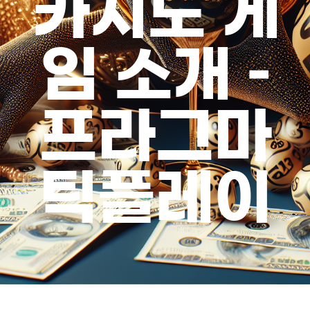
카지노 게
임 소개 –
프라그마
틱플레이