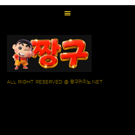
ALL RIGHT RESERVED @ 짱구카지노.NET