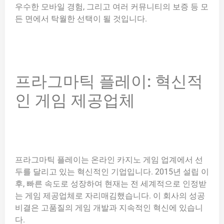
우수한 모바일 경험, 그리고 여러 커뮤니티의 보증 등 모
든 면에서 탁월한 선택이 될 것입니다.
프라그마틱 플레이: 혁신적
인 게임 제공업체
프라그마틱 플레이는 온라인 카지노 게임 업계에서 선
두를 달리고 있는 혁신적인 기업입니다. 2015년 설립 이
후, 빠른 속도로 성장하여 현재는 전 세계적으로 인정받
는 게임 제공업체로 자리매김했습니다. 이 회사의 성공
비결은 고품질의 게임 개발과 지속적인 혁신에 있습니
다.