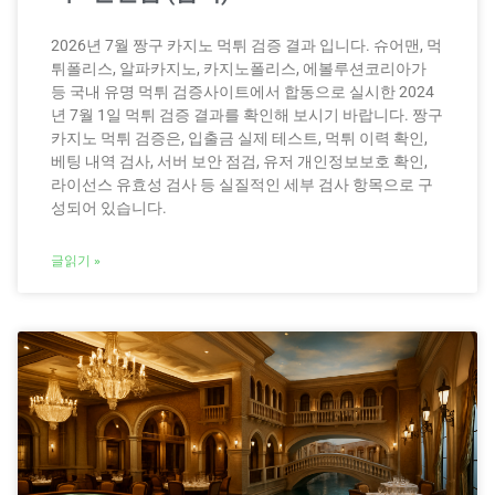
2026년 7월 짱구 카지노 먹튀 검증 결과 입니다. 슈어맨, 먹
튀폴리스, 알파카지노, 카지노폴리스, 에볼루션코리아가
등 국내 유명 먹튀 검증사이트에서 합동으로 실시한 2024
년 7월 1일 먹튀 검증 결과를 확인해 보시기 바랍니다. 짱구
카지노 먹튀 검증은, 입출금 실제 테스트, 먹튀 이력 확인,
베팅 내역 검사, 서버 보안 점검, 유저 개인정보보호 확인,
라이선스 유효성 검사 등 실질적인 세부 검사 항목으로 구
성되어 있습니다.
글읽기 »