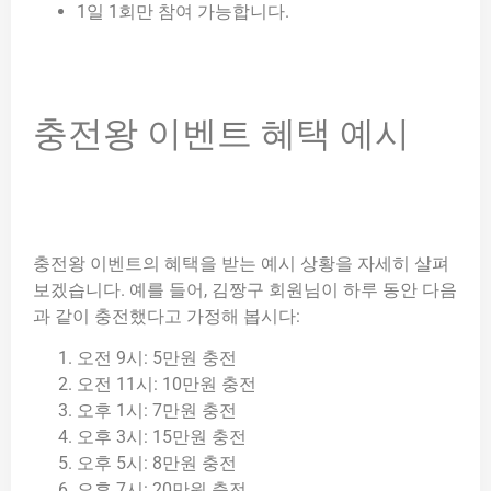
1일 1회만 참여 가능합니다.
충전왕 이벤트 혜택 예시
충전왕 이벤트의 혜택을 받는 예시 상황을 자세히 살펴
보겠습니다. 예를 들어, 김짱구 회원님이 하루 동안 다음
과 같이 충전했다고 가정해 봅시다:
오전 9시: 5만원 충전
오전 11시: 10만원 충전
오후 1시: 7만원 충전
오후 3시: 15만원 충전
오후 5시: 8만원 충전
오후 7시: 20만원 충전