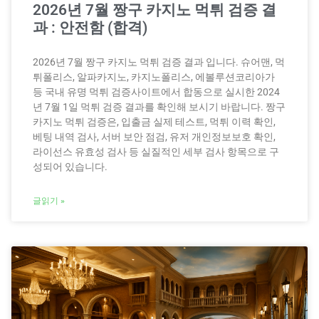
2026년 7월 짱구 카지노 먹튀 검증 결
과 : 안전함 (합격)
2026년 7월 짱구 카지노 먹튀 검증 결과 입니다. 슈어맨, 먹
튀폴리스, 알파카지노, 카지노폴리스, 에볼루션코리아가
등 국내 유명 먹튀 검증사이트에서 합동으로 실시한 2024
년 7월 1일 먹튀 검증 결과를 확인해 보시기 바랍니다. 짱구
카지노 먹튀 검증은, 입출금 실제 테스트, 먹튀 이력 확인,
베팅 내역 검사, 서버 보안 점검, 유저 개인정보보호 확인,
라이선스 유효성 검사 등 실질적인 세부 검사 항목으로 구
성되어 있습니다.
글읽기 »