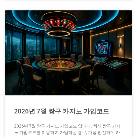
2026년 7월 짱구 카지노 가입코드
2026년 7월 짱구 카지노 가입코드 입니다. 정식 짱구 카지
노 가입코드를 이용하여 가입하실 경우, 가장 안전하게 카