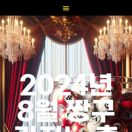
2024년
8월 짱구