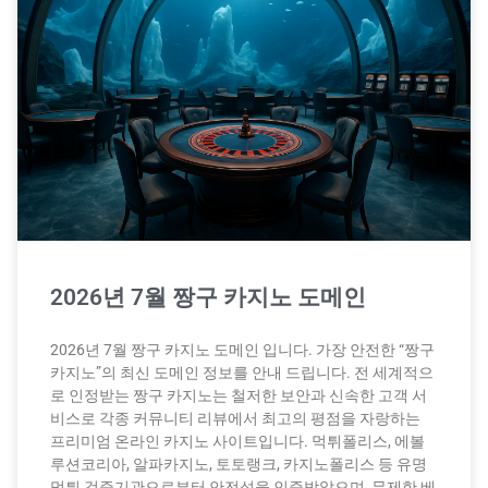
2026년 7월 짱구 카지노 도메인
2026년 7월 짱구 카지노 도메인 입니다. 가장 안전한 “짱구
카지노”의 최신 도메인 정보를 안내 드립니다. 전 세계적으
로 인정받는 짱구 카지노는 철저한 보안과 신속한 고객 서
비스로 각종 커뮤니티 리뷰에서 최고의 평점을 자랑하는
프리미엄 온라인 카지노 사이트입니다. 먹튀폴리스, 에볼
루션코리아, 알파카지노, 토토랭크, 카지노폴리스 등 유명
먹튀 검증기관으로부터 안전성을 인증받았으며, 무제한 베