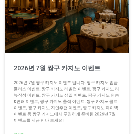
2026년 7월 짱구 카지노 이벤트
2026년 7월 짱구 카지노 이벤트 입니다. 짱구 카지노 입금
플러스 이벤트, 짱구 카지노 레벨업 이벤트, 짱구 카지노 리
뷰작성 이벤트, 짱구 카지노 생일 이벤트, 짱구 카지노 연승
&연패 이벤트, 짱구 카지노 출석 이벤트, 짱구 카지노 콤프
이벤트, 짱구 카지노 지인추천 이벤트, 짱구 카지노 페이백
이벤트 등 짱구 카지노에서 푸짐하게 준비한 2026년 7월
이벤트를 지금 만나 보세요!