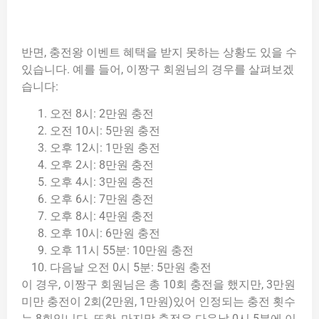
반면, 충전왕 이벤트 혜택을 받지 못하는 상황도 있을 수
있습니다. 예를 들어, 이짱구 회원님의 경우를 살펴보겠
습니다:
오전 8시: 2만원 충전
오전 10시: 5만원 충전
오후 12시: 1만원 충전
오후 2시: 8만원 충전
오후 4시: 3만원 충전
오후 6시: 7만원 충전
오후 8시: 4만원 충전
오후 10시: 6만원 충전
오후 11시 55분: 10만원 충전
다음날 오전 0시 5분: 5만원 충전
이 경우, 이짱구 회원님은 총 10회 충전을 했지만, 3만원
미만 충전이 2회(2만원, 1만원)있어 인정되는 충전 횟수
는 8회입니다. 또한, 마지막 충전은 다음날 0시 5분에 이