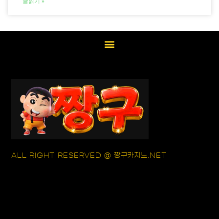
글읽기 »
ALL RIGHT RESERVED @ 짱구카지노.NET