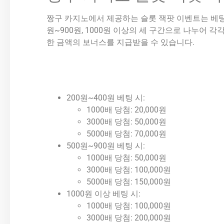
짱구 카지노에서 제공하는 슬롯 잭팟 이벤트는 베팅 금
원~900원, 1000원 이상의 세 구간으로 나누어 각각
한 금액의 보너스를 지급받을 수 있습니다.
200원~400원 베팅 시:
1000배 당첨: 20,000원
3000배 당첨: 50,000원
5000배 당첨: 70,000원
500원~900원 베팅 시:
1000배 당첨: 50,000원
3000배 당첨: 100,000원
5000배 당첨: 150,000원
1000원 이상 베팅 시:
1000배 당첨: 100,000원
3000배 당첨: 200,000원