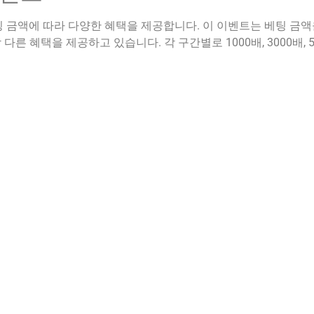
액에 따라 다양한 혜택을 제공합니다. 이 이벤트는 베팅 금액을 2
 다른 혜택을 제공하고 있습니다. 각 구간별로 1000배, 3000배, 