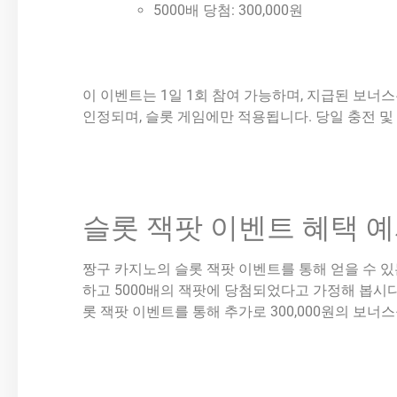
5000배 당첨: 300,000원
이 이벤트는 1일 1회 참여 가능하며, 지급된 보너
인정되며, 슬롯 게임에만 적용됩니다. 당일 충전 및
슬롯 잭팟 이벤트 혜택 
짱구 카지노의 슬롯 잭팟 이벤트를 통해 얻을 수 있
하고 5000배의 잭팟에 당첨되었다고 가정해 봅시다. 
롯 잭팟 이벤트를 통해 추가로 300,000원의 보너스