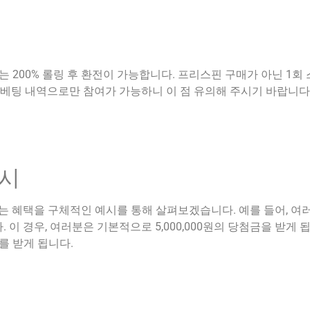
스는 200% 롤링 후 환전이 가능합니다. 프리스핀 구매가 아닌 1
 베팅 내역으로만 참여가 가능하니 이 점 유의해 주시기 바랍니다
예시
는 혜택을 구체적인 예시를 통해 살펴보겠습니다. 예를 들어, 여러분
이 경우, 여러분은 기본적으로 5,000,000원의 당첨금을 받게 됩
를 받게 됩니다.