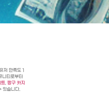
유저 만족도 1
커뮤니티로부터
이트
,
짱구 카지
 있습니다.