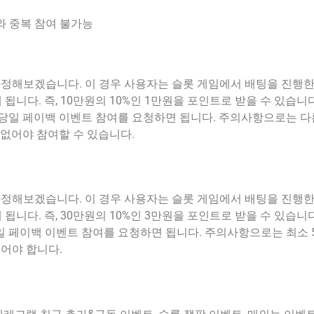
와 중복 참여 불가능
가정해보겠습니다. 이 경우 사용자는 슬롯 게임에서 배팅을 진행한 
됩니다. 즉, 10만원의 10%인 1만원을 포인트로 받을 수 있습니
 당일 페이백 이벤트 참여를 요청하면 됩니다. 주의사항으로는 
 없어야 참여할 수 있습니다.
가정해보겠습니다. 이 경우 사용자는 슬롯 게임에서 배팅을 진행한 
됩니다. 즉, 30만원의 10%인 3만원을 포인트로 받을 수 있습니
일 페이백 이벤트 참여를 요청하면 됩니다. 주의사항으로는 최소 
이어야 합니다.