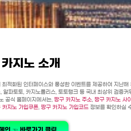
 카지노 소개​
에 최적화된 인터페이스와 풍성한 이벤트를 제공하여 지난해 
스, 알파토토, 카지노폴리스, 토토랭크 등 국내 최상위 검증
지노 공식 홈페이지에서는,
짱구 카지노 주소
,
짱구 카지노 사
 카지노 가입쿠폰
,
짱구 카지노 가입코드
정보를 확인하실 수
메인 ☜ 바로가기 클릭