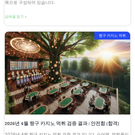
목으로 구성되어 있습니다.
상세글 읽기 »
짱구 카지노 먹튀
2026년 4월 짱구 카지노 먹튀 검증 결과 : 안전함 (합격)
2026년 4월 짱구 카지노 먹튀 검증 결과 입니다. 슈어맨, 먹튀폴리