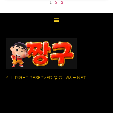
1
2
3
ALL RIGHT RESERVED @ 짱구카지노.NET