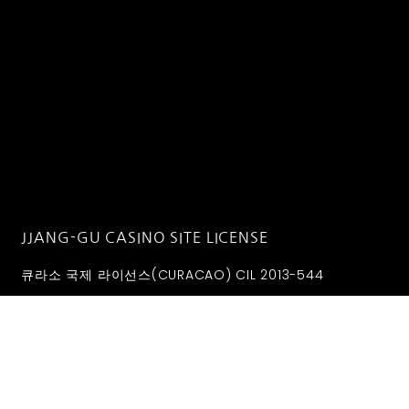
JJANG-GU CASINO SITE LICENSE
큐라소 국제 라이선스(CURACAO) CIL 2013-544