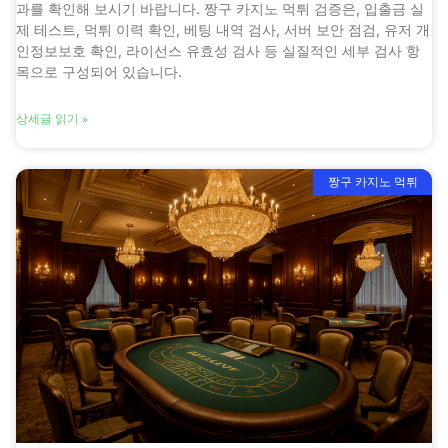
과를 확인해 보시기 바랍니다. 짱구 카지노 먹튀 검증은, 입출금 실
제 테스트, 먹튀 이력 확인, 베팅 내역 검사, 서버 보안 점검, 유저 개
인정보보호 확인, 라이선스 유효성 검사 등 실질적인 세부 검사 항
목으로 구성되어 있습니다.
상세글 읽기 »
짱구 카지노 먹튀