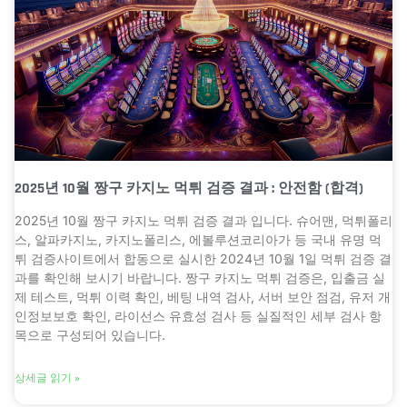
2025년 10월 짱구 카지노 먹튀 검증 결과 : 안전함 (합격)
2025년 10월 짱구 카지노 먹튀 검증 결과 입니다. 슈어맨, 먹튀폴리
스, 알파카지노, 카지노폴리스, 에볼루션코리아가 등 국내 유명 먹
튀 검증사이트에서 합동으로 실시한 2024년 10월 1일 먹튀 검증 결
과를 확인해 보시기 바랍니다. 짱구 카지노 먹튀 검증은, 입출금 실
제 테스트, 먹튀 이력 확인, 베팅 내역 검사, 서버 보안 점검, 유저 개
인정보보호 확인, 라이선스 유효성 검사 등 실질적인 세부 검사 항
목으로 구성되어 있습니다.
상세글 읽기 »